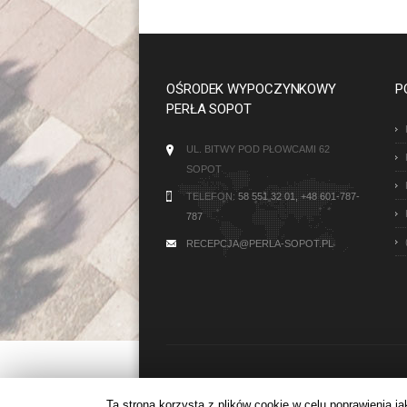
OŚRODEK WYPOCZYNKOWY
P
PERŁA SOPOT
UL. BITWY POD PŁOWCAMI 62
SOPOT
TELEFON:
58 551 32 01, +48 601-787-
787
RECEPCJA@PERLA-SOPOT.PL
COPYRIGHT © 2015
Ta strona korzysta z plików cookie w celu poprawienia 