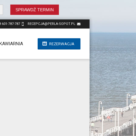
SPRAWDŹ TERMIN
8 601-787-787
RECEPCJA@PERLA-SOPOT.PL
KAWIARNIA
REZERWACJA