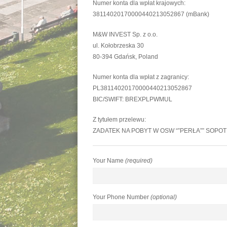
Numer konta dla wpłat krajowych:
38114020170000440213052867 (mBank)
M&W INVEST Sp. z o.o.
ul. Kołobrzeska 30
80-394 Gdańsk, Poland
Numer konta dla wpłat z zagranicy:
PL38114020170000440213052867
BIC/SWIFT: BREXPLPWMUL
Z tytułem przelewu:
ZADATEK NA POBYT W OSW “”PERŁA”” SOPOT
Your Name
(required)
Your Phone Number
(optional)