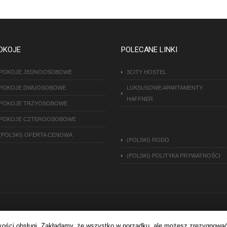
OKOJE
POLECANE LINKI
POKOJE JEDNOOSOBOWE
3CITY HOSTEL
POKOJE DWUOSOBOWE
LUKSUSOWE APARTAMENTY
HAFFNER
POKOJE TRZYOSOBOWE
POKOJE CZTEROOSOBOWE
(POLSKI) OFERTA CENOWA
(POLSKI) RODO
(POLSKI) POLITYKA PRYWATNOŚCI
jakości obsługi. Zakładamy, że wszystko w porządku, ale możesz zrezygnować,