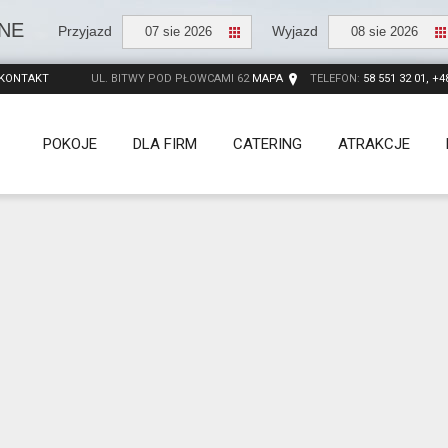
NE
Przyjazd
Wyjazd
07 sie 2026
08 sie 2026
KONTAKT
UL. BITWY POD PŁOWCAMI 62
MAPA
TELEFON:
58 551 32 01, +4
POKOJE
DLA FIRM
CATERING
ATRAKCJE