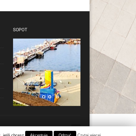
SOPOT
STAY CONNECTED
 jeśli chcesz.
Akceptuje
Odrzuć
Czytaj więcej