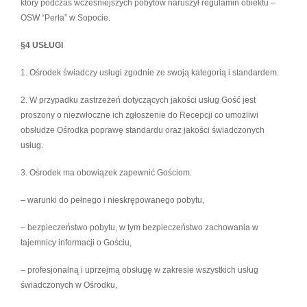
który podczas wcześniejszych pobytów naruszył regulamin obiektu –
OSW “Perła” w Sopocie.
§4 USŁUGI
1. Ośrodek świadczy usługi zgodnie ze swoją kategorią i standardem.
2. W przypadku zastrzeżeń dotyczących jakości usług Gość jest
proszony o niezwłoczne ich zgłoszenie do Recepcji co umożliwi
obsłudze Ośrodka poprawę standardu oraz jakości świadczonych
usług.
3. Ośrodek ma obowiązek zapewnić Gościom:
– warunki do pełnego i nieskrępowanego pobytu,
– bezpieczeństwo pobytu, w tym bezpieczeństwo zachowania w
tajemnicy informacji o Gościu,
– profesjonalną i uprzejmą obsługę w zakresie wszystkich usług
świadczonych w Ośrodku,