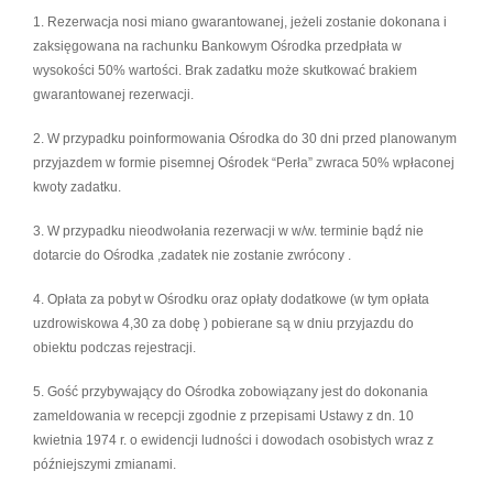
1. Rezerwacja nosi miano gwarantowanej, jeżeli zostanie dokonana i
zaksięgowana na rachunku Bankowym Ośrodka przedpłata w
wysokości 50% wartości. Brak zadatku może skutkować brakiem
gwarantowanej rezerwacji.
2. W przypadku poinformowania Ośrodka do 30 dni przed planowanym
przyjazdem w formie pisemnej Ośrodek “Perła” zwraca 50% wpłaconej
kwoty zadatku.
3. W przypadku nieodwołania rezerwacji w w/w. terminie bądź nie
dotarcie do Ośrodka ,zadatek nie zostanie zwrócony .
4. Opłata za pobyt w Ośrodku oraz opłaty dodatkowe (w tym opłata
uzdrowiskowa 4,30 za dobę ) pobierane są w dniu przyjazdu do
obiektu podczas rejestracji.
5. Gość przybywający do Ośrodka zobowiązany jest do dokonania
zameldowania w recepcji zgodnie z przepisami Ustawy z dn. 10
kwietnia 1974 r. o ewidencji ludności i dowodach osobistych wraz z
późniejszymi zmianami.