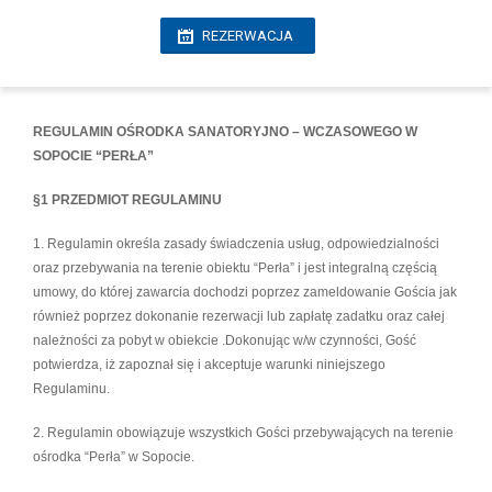
REZERWACJA
REGULAMIN OŚRODKA SANATORYJNO – WCZASOWEGO W
SOPOCIE “PERŁA”
§1 PRZEDMIOT REGULAMINU
1. Regulamin określa zasady świadczenia usług, odpowiedzialności
oraz przebywania na terenie obiektu “Perła” i jest integralną częścią
umowy, do której zawarcia dochodzi poprzez zameldowanie Gościa jak
również poprzez dokonanie rezerwacji lub zapłatę zadatku oraz całej
należności za pobyt w obiekcie .Dokonując w/w czynności, Gość
potwierdza, iż zapoznał się i akceptuje warunki niniejszego
Regulaminu.
2. Regulamin obowiązuje wszystkich Gości przebywających na terenie
ośrodka “Perła” w Sopocie.