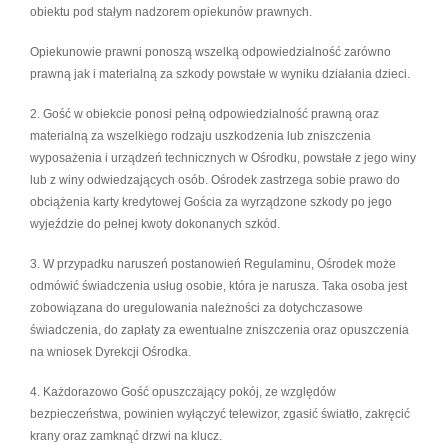
obiektu pod stałym nadzorem opiekunów prawnych.
Opiekunowie prawni ponoszą wszelką odpowiedzialność zarówno
prawną jak i materialną za szkody powstałe w wyniku działania dzieci.
2. Gość w obiekcie ponosi pełną odpowiedzialność prawną oraz
materialną za wszelkiego rodzaju uszkodzenia lub zniszczenia
wyposażenia i urządzeń technicznych w Ośrodku, powstałe z jego winy
lub z winy odwiedzających osób. Ośrodek zastrzega sobie prawo do
obciążenia karty kredytowej Gościa za wyrządzone szkody po jego
wyjeździe do pełnej kwoty dokonanych szkód.
3. W przypadku naruszeń postanowień Regulaminu, Ośrodek może
odmówić świadczenia usług osobie, która je narusza. Taka osoba jest
zobowiązana do uregulowania należności za dotychczasowe
świadczenia, do zapłaty za ewentualne zniszczenia oraz opuszczenia
na wniosek Dyrekcji Ośrodka.
4. Każdorazowo Gość opuszczający pokój, ze względów
bezpieczeństwa, powinien wyłączyć telewizor, zgasić światło, zakręcić
krany oraz zamknąć drzwi na klucz.