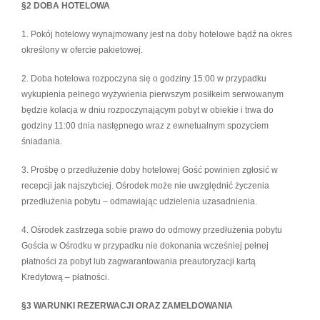
§2 DOBA HOTELOWA
1. Pokój hotelowy wynajmowany jest na doby hotelowe bądź na okres
określony w ofercie pakietowej.
2. Doba hotelowa rozpoczyna się o godziny 15:00 w przypadku
wykupienia pełnego wyżywienia pierwszym posiłkeim serwowanym
będzie kolacja w dniu rozpoczynającym pobyt w obiekie i trwa do
godziny 11:00 dnia następnego wraz z ewnetualnym spozyciem
śniadania.
3. Prośbę o przedłużenie doby hotelowej Gość powinien zgłosić w
recepcji jak najszybciej. Ośrodek może nie uwzględnić życzenia
przedłużenia pobytu – odmawiając udzielenia uzasadnienia.
4. Ośrodek zastrzega sobie prawo do odmowy przedłużenia pobytu
Gościa w Ośrodku w przypadku nie dokonania wcześniej pełnej
płatności za pobyt lub zagwarantowania preautoryzacji kartą
Kredytową – płatności.
§3 WARUNKI REZERWACJI ORAZ ZAMELDOWANIA