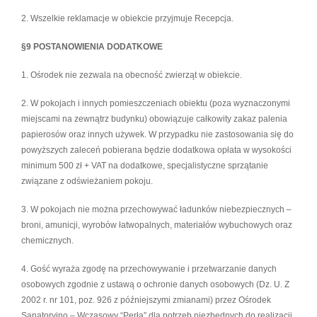
2. Wszelkie reklamacje w obiekcie przyjmuje Recepcja.
§9 POSTANOWIENIA DODATKOWE
1. Ośrodek nie zezwala na obecność zwierząt w obiekcie.
2. W pokojach i innych pomieszczeniach obiektu (poza wyznaczonymi
miejscami na zewnątrz budynku) obowiązuje całkowity zakaz palenia
papierosów oraz innych używek. W przypadku nie zastosowania się do
powyższych zaleceń pobierana będzie dodatkowa opłata w wysokości
minimum 500 zł + VAT na dodatkowe, specjalistyczne sprzątanie
związane z odświeżaniem pokoju.
3. W pokojach nie można przechowywać ładunków niebezpiecznych –
broni, amunicji, wyrobów łatwopalnych, materiałów wybuchowych oraz
chemicznych.
4. Gość wyraża zgodę na przechowywanie i przetwarzanie danych
osobowych zgodnie z ustawą o ochronie danych osobowych (Dz. U. Z
2002 r. nr 101, poz. 926 z późniejszymi zmianami) przez Ośrodek
Sanatoryjno – Wczasowy “Perła” dla potrzeb niezbędnych do realizacji