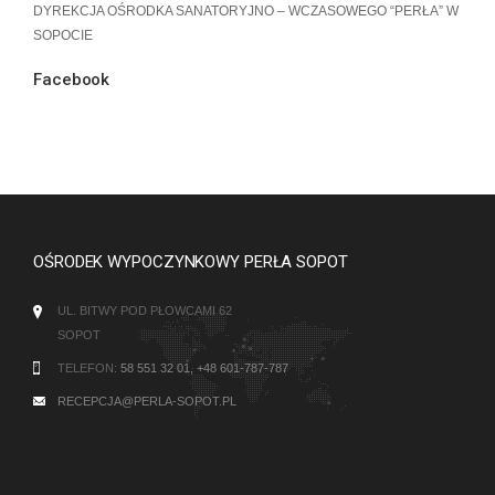
DYREKCJA OŚRODKA SANATORYJNO – WCZASOWEGO “PERŁA” W
SOPOCIE
Facebook
OŚRODEK WYPOCZYNKOWY PERŁA SOPOT
UL. BITWY POD PŁOWCAMI 62
SOPOT
TELEFON:
58 551 32 01, +48 601-787-787
RECEPCJA@PERLA-SOPOT.PL