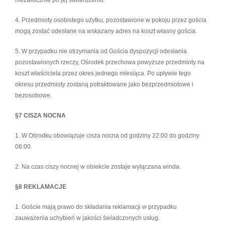
niezwłocznie po jej stwierdzeniu.
4. Przedmioty osobistego użytku, pozostawione w pokoju przez gościa
mogą zostać odesłane na wskazany adres na koszt własny gościa.
5. W przypadku nie otrzymania od Gościa dyspozycji odesłania
pozostawionych rzeczy, Ośrodek przechowa powyższe przedmioty na
koszt właściciela przez okres jednego miesiąca. Po upływie tego
okresu przedmioty zostaną potraktowane jako bezprzedmiotowe i
bezosobowe.
§7 CISZA NOCNA
1. W Ośrodku obowiązuje cisza nocna od godziny 22:00 do godziny
06:00.
2. Na czas ciszy nocnej w obiekcie zostaje wyłączana winda.
§8 REKLAMACJE
1. Goście mają prawo do składania reklamacji w przypadku
zauważenia uchybień w jakości świadczonych usług.