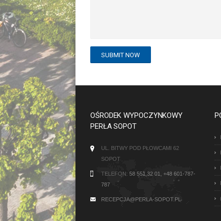
OŚRODEK WYPOCZYNKOWY
P
PERŁA SOPOT
UL. BITWY POD PŁOWCAMI 62
SOPOT
TELEFON:
58 551 32 01, +48 601-787-
787
RECEPCJA@PERLA-SOPOT.PL