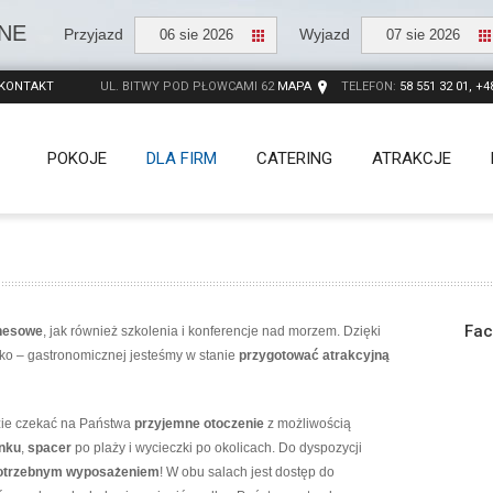
NE
Przyjazd
Wyjazd
06 sie 2026
07 sie 2026
KONTAKT
UL. BITWY POD PŁOWCAMI 62
MAPA
TELEFON:
58 551 32 01, +4
POKOJE
DLA FIRM
CATERING
ATRAKCJE
Fac
znesowe
, jak również szkolenia i konferencje nad morzem. Dzięki
ko – gastronomicznej jesteśmy w stanie
przygotować atrakcyjną
zie czekać na Państwa
przyjemne otoczenie
z możliwością
nku
,
spacer
po plaży i wycieczki po okolicach. Do dyspozycji
 potrzebnym wyposażeniem
! W obu salach jest dostęp do