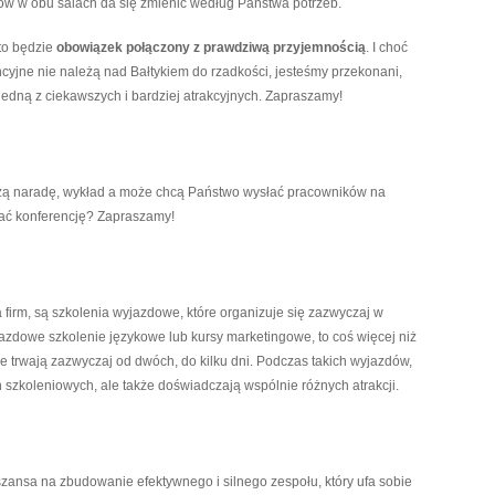
łów w obu salach da się zmienić według Państwa potrzeb.
to będzie
obowiązek połączony z prawdziwą przyjemnością
. I choć
cyjne nie należą nad Bałtykiem do rzadkości, jesteśmy przekonani,
edną z ciekawszych i bardziej atrakcyjnych. Zapraszamy!
szą naradę, wykład a może chcą Państwo wysłać pracowników na
ć konferencję? Zapraszamy!
 firm, są szkolenia wyjazdowe, które organizuje się zazwyczaj w
yjazdowe szkolenie językowe lub kursy marketingowe, to coś więcej niż
e trwają zazwyczaj od dwóch, do kilku dni. Podczas takich wyjazdów,
ch szkoleniowych, ale także doświadczają wspólnie różnych atrakcji.
zansa na zbudowanie efektywnego i silnego zespołu, który ufa sobie