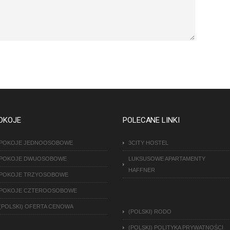
OKOJE
POLECANE LINKI
POKOJE JEDNOOSOBOWE
3CITY HOSTEL
POKOJE DWUOSOBOWE
LUKSUSOWE APARTAMENTY
HAFFNER
POKOJE TRZYOSOBOWE
POKOJE CZTEROOSOBOWE
(POLSKI) OFERTA CENOWA
(POLSKI) RODO
(POLSKI) POLITYKA PRYWATNOŚCI