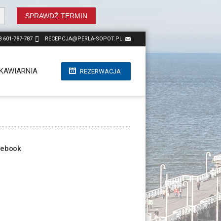
SPRAWDŹ TERMIN
8 601-787-787
RECEPCJA@PERLA-SOPOT.PL
KAWIARNIA
REZERWACJA
ebook