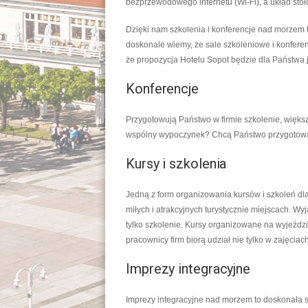
bezprzewodowego internetu (Wi-Fi), a układ sto
Dzięki nam szkolenia i konferencje nad morzem 
doskonale wiemy, że sale szkoleniowe i konferen
że propozycja Hotelu Sopot będzie dla Państwa j
Konferencje
Przygotowują Państwo w firmie szkolenie, więk
wspólny wypoczynek? Chcą Państwo przygotowa
Kursy i szkolenia
Jedną z form organizowania kursów i szkoleń dla
miłych i atrakcyjnych turystycznie miejscach. W
tylko szkolenie. Kursy organizowane na wyjeździ
pracownicy firm biorą udział nie tylko w zajęcia
Imprezy integracyjne
Imprezy integracyjne nad morzem to doskonała s