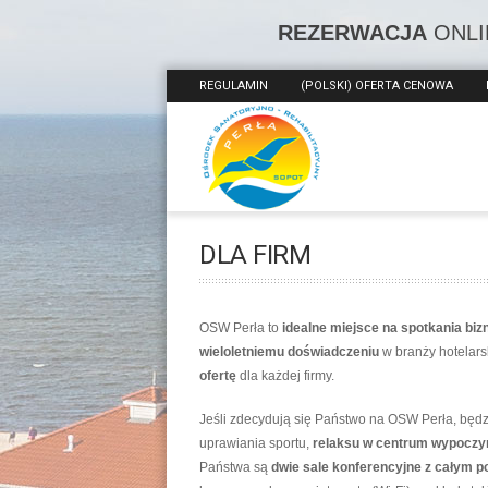
REZERWACJA
ONLI
REGULAMIN
(POLSKI) OFERTA CENOWA
DLA FIRM
OSW Perła to
idealne miejsce na spotkania bi
wieloletniemu doświadczeniu
w branży hotelars
ofertę
dla każdej firmy.
Jeśli zdecydują się Państwo na OSW Perła, będ
uprawiania sportu,
relaksu w centrum wypoczy
Państwa są
dwie sale konferencyjne z całym