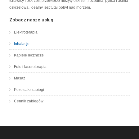
tchawicy i oskrzeli, przewlekłe nieżyty oskrzeli, rozedma, pylica i astma
oskrzelowa. Idealny jest tutaj pobyt nad morzem.
Zobacz nasze usługi
Elektroterapia
Inhalacje
Kąpiele lecznicze
Foto i laseroterapia
Masaż
Pozostałe zabiegi
Cennik zabiegów