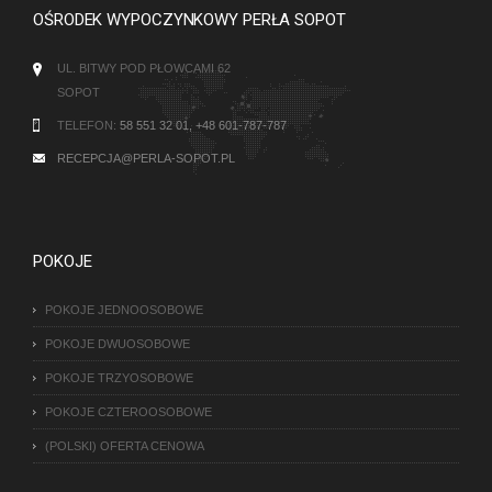
OŚRODEK WYPOCZYNKOWY PERŁA SOPOT
UL. BITWY POD PŁOWCAMI 62
SOPOT
TELEFON:
58 551 32 01, +48 601-787-787
RECEPCJA@PERLA-SOPOT.PL
POKOJE
POKOJE JEDNOOSOBOWE
POKOJE DWUOSOBOWE
POKOJE TRZYOSOBOWE
POKOJE CZTEROOSOBOWE
(POLSKI) OFERTA CENOWA